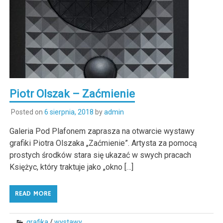
Piotr Olszak – Zaćmienie
Posted on
6 sierpnia, 2018
by
admin
Galeria Pod Plafonem zaprasza na otwarcie wystawy
grafiki Piotra Olszaka „Zaćmienie”. Artysta za pomocą
prostych środków stara się ukazać w swych pracach
Księżyc, który traktuje jako „okno […]
READ MORE
grafika
/
wystawy