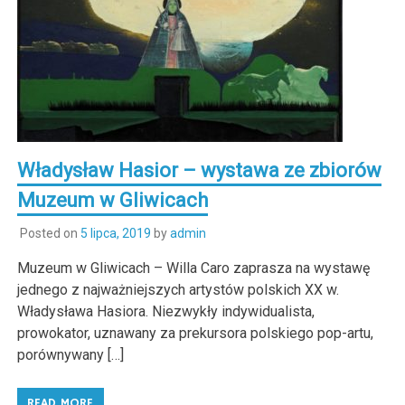
Władysław Hasior – wystawa ze zbiorów
Muzeum w Gliwicach
Posted on
5 lipca, 2019
by
admin
Muzeum w Gliwicach – Willa Caro zaprasza na wystawę
jednego z najważniejszych artystów polskich XX w.
Władysława Hasiora. Niezwykły indywidualista,
prowokator, uznawany za prekursora polskiego pop-artu,
porównywany […]
READ MORE