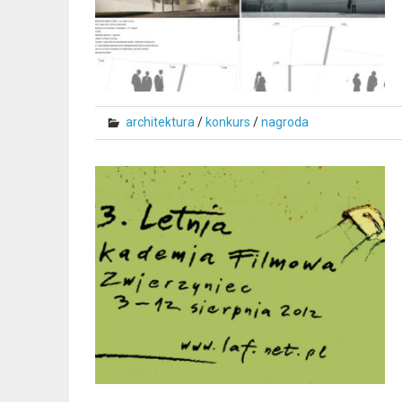
architektura
/
konkurs
/
nagroda