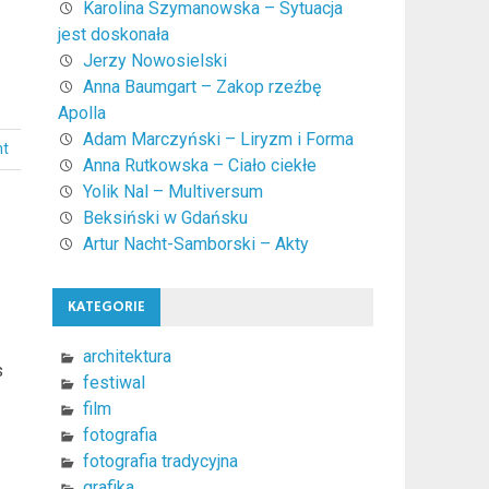
Karolina Szymanowska – Sytuacja
jest doskonała
Jerzy Nowosielski
Anna Baumgart – Zakop rzeźbę
Apolla
Adam Marczyński – Liryzm i Forma
t
Anna Rutkowska – Ciało ciekłe
Yolik Nal – Multiversum
Beksiński w Gdańsku
Artur Nacht-Samborski – Akty
KATEGORIE
architektura
s
festiwal
film
fotografia
fotografia tradycyjna
grafika