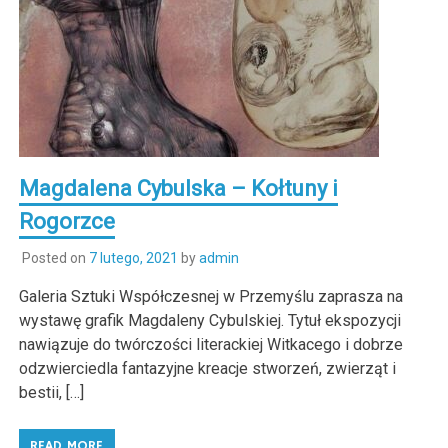
Magdalena Cybulska – Kołtuny i
Rogorzce
Posted on
7 lutego, 2021
by
admin
Galeria Sztuki Współczesnej w Przemyślu zaprasza na
wystawę grafik Magdaleny Cybulskiej. Tytuł ekspozycji
nawiązuje do twórczości literackiej Witkacego i dobrze
odzwierciedla fantazyjne kreacje stworzeń, zwierząt i
bestii, […]
READ MORE