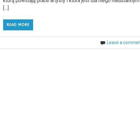
którą powstają prace artysty i która jest dla niego nieustannym
[…]
READ MORE
Leave a comme