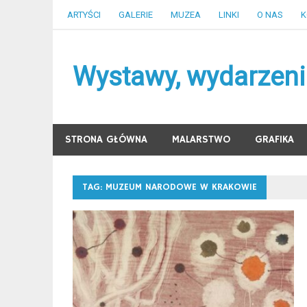
Skip
ARTYŚCI
GALERIE
MUZEA
LINKI
O NAS
K
to
content
Wystawy, wydarzenia
STRONA GŁÓWNA
MALARSTWO
GRAFIKA
TAG:
MUZEUM NARODOWE W KRAKOWIE