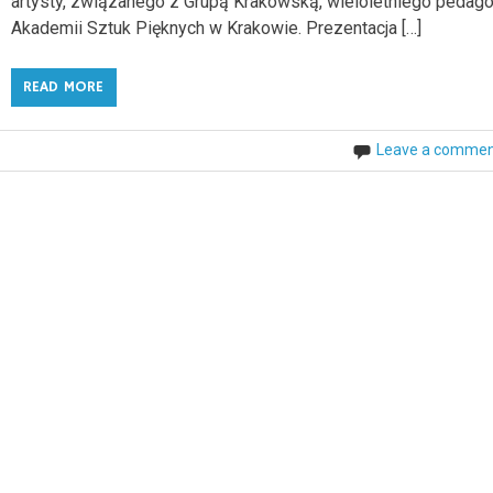
artysty, związanego z Grupą Krakowską, wieloletniego pedag
Akademii Sztuk Pięknych w Krakowie. Prezentacja […]
READ MORE
Leave a comme