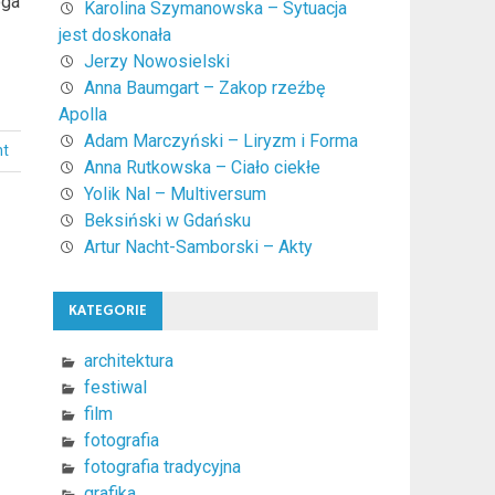
oga
Karolina Szymanowska – Sytuacja
jest doskonała
Jerzy Nowosielski
Anna Baumgart – Zakop rzeźbę
Apolla
Adam Marczyński – Liryzm i Forma
nt
Anna Rutkowska – Ciało ciekłe
Yolik Nal – Multiversum
Beksiński w Gdańsku
Artur Nacht-Samborski – Akty
KATEGORIE
architektura
festiwal
film
fotografia
fotografia tradycyjna
grafika