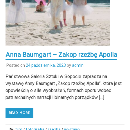
Anna Baumgart – Zakop rzeźbę Apolla
Posted on
24 października, 2023
by
admin
Państwowa Galeria Sztuki w Sopocie zaprasza na
wystawę Anny Baumgart „Zakop rzeźbę Apolla”, która jest
opowieścią o sile wyobrażeń, formach oporu wobec
patriarchalnych narracji i binarnych porządków […]
READ MORE
film
/
fotografia
/
rzeźba
/
wystawy