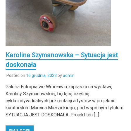
Karolina Szymanowska – Sytuacja jest
doskonała
Posted on
16 grudnia, 2023
by
admin
Galeria Entropia we Wrocławiu zaprasza na wystawę
Karoliny Szymanowskiej, będącą częścią
cyklu indywidualnych prezentacji artystów w projekcie
kuratorskim Marcina Mierzickiego, pod wspólnym tytułem:
SYTUACJA JEST DOSKONAŁA. Projekt ten […]
READ MORE