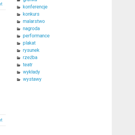
nt
konferencje
konkurs
malarstwo
nagroda
performance
plakat
rysunek
rzeźba
teatr
wykłady
wystawy
nt