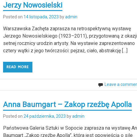
Jerzy Nowosielski
Posted on
14 listopada, 2023
by
admin
Warszawska Zachęta zaprasza na retrospektywną wystawę
Jerzego Nowosielskiego (1923–2011), przygotowaną z okazj
setnej rocznicy urodzin artysty. Na wystawie zaprezentowano
cztery wątki z jego twórczości: pejzaż, ciało, abstrakcję […]
READ MORE
Leave a comme
Anna Baumgart – Zakop rzeźbę Apolla
Posted on
24 października, 2023
by
admin
Państwowa Galeria Sztuki w Sopocie zaprasza na wystawę A
Baumgart „Zakop rzeźbę Apolla”, która jest opowieścią o sile