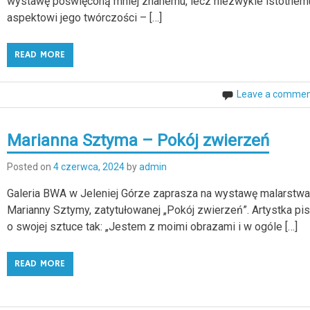
wystawę poświęconą mniej znanemu, lecz niezwykle istotnem
aspektowi jego twórczości – […]
READ MORE
Leave a comme
Marianna Sztyma – Pokój zwierzeń
Posted on
4 czerwca, 2024
by
admin
Galeria BWA w Jeleniej Górze zaprasza na wystawę malarstw
Marianny Sztymy, zatytułowanej „Pokój zwierzeń”. Artystka pi
o swojej sztuce tak: „Jestem z moimi obrazami i w ogóle […]
READ MORE