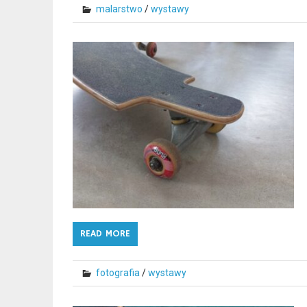
malarstwo
/
wystawy
READ MORE
fotografia
/
wystawy