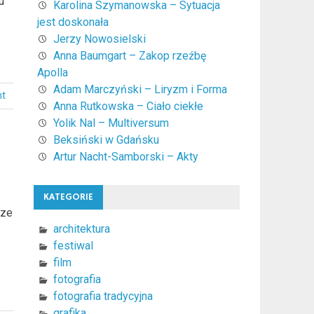
u
Karolina Szymanowska – Sytuacja
jest doskonała
Jerzy Nowosielski
Anna Baumgart – Zakop rzeźbę
Apolla
Adam Marczyński – Liryzm i Forma
nt
Anna Rutkowska – Ciało ciekłe
Yolik Nal – Multiversum
Beksiński w Gdańsku
Artur Nacht-Samborski – Akty
a
KATEGORIE
sze
architektura
festiwal
film
fotografia
fotografia tradycyjna
grafika