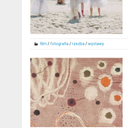
film
/
fotografia
/
rzeźba
/
wystawy