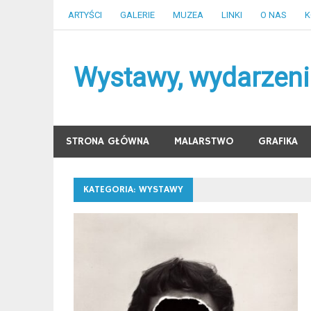
Skip
ARTYŚCI
GALERIE
MUZEA
LINKI
O NAS
K
to
content
Wystawy, wydarzenia
STRONA GŁÓWNA
MALARSTWO
GRAFIKA
KATEGORIA:
WYSTAWY