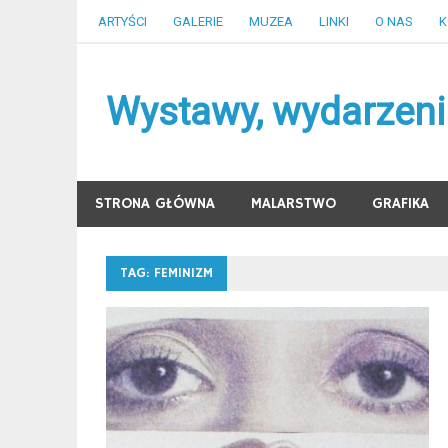
Skip
ARTYŚCI
GALERIE
MUZEA
LINKI
O NAS
K
to
content
Wystawy, wydarzenia
STRONA GŁÓWNA
MALARSTWO
GRAFIKA
TAG:
FEMINIZM