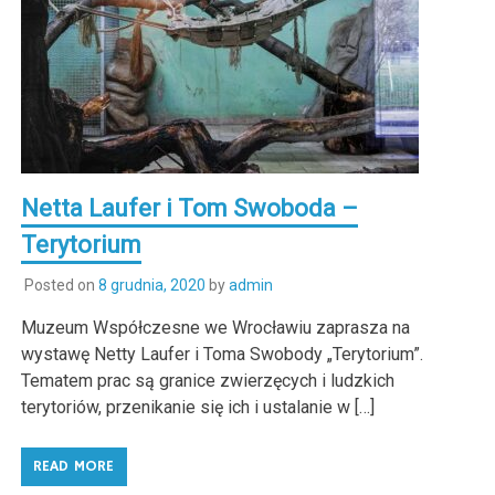
Netta Laufer i Tom Swoboda –
Terytorium
Posted on
8 grudnia, 2020
by
admin
Muzeum Współczesne we Wrocławiu zaprasza na
wystawę Netty Laufer i Toma Swobody „Terytorium”.
Tematem prac są granice zwierzęcych i ludzkich
terytoriów, przenikanie się ich i ustalanie w […]
READ MORE