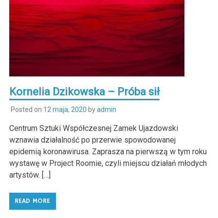
Kornelia Dzikowska – Próba sił
Posted on
12 maja, 2020
by
admin
Centrum Sztuki Współczesnej Zamek Ujazdowski
wznawia działalność po przerwie spowodowanej
epidemią koronawirusa. Zaprasza na pierwszą w tym roku
wystawę w Project Roomie, czyli miejscu działań młodych
artystów. […]
READ MORE