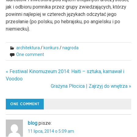
jak i odbioru pomnika przez grupy zwiedzających, którzy
powinni najlepiej w czterech językach odczytać jego
przesłanie (po polsku, po hebrajsku, po angielsku i po
niemiecku).
architektura
/
konkurs
/
nagroda
One comment
« Festiwal Kinomuzeum 2014: Haiti – sztuka, karnawał i
Nawigacja
Voodoo
wpisu
Grażyna Płocica | Zajrzyj do wnętrza »
ONE COMMENT
blog
pisze:
11 lipca, 2014 o 5:09 am