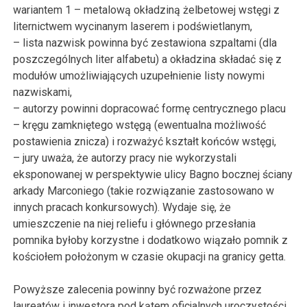
wariantem 1 – metalową okładziną żelbetowej wstęgi z
liternictwem wycinanym laserem i podświetlanym,
– lista nazwisk powinna być zestawiona szpaltami (dla
poszczególnych liter alfabetu) a okładzina składać się z
modułów umożliwiających uzupełnienie listy nowymi
nazwiskami,
– autorzy powinni dopracować formę centrycznego placu
– kręgu zamkniętego wstęgą (ewentualna możliwość
postawienia znicza) i rozważyć kształt końców wstęgi,
– jury uważa, że autorzy pracy nie wykorzystali
eksponowanej w perspektywie ulicy Bagno bocznej ściany
arkady Marconiego (takie rozwiązanie zastosowano w
innych pracach konkursowych). Wydaje się, że
umieszczenie na niej reliefu i głównego przesłania
pomnika byłoby korzystne i dodatkowo wiązało pomnik z
kościołem położonym w czasie okupacji na granicy getta.
Powyższe zalecenia powinny być rozważone przez
laureatów i inwestora pod kątem oficjalnych uroczystości,