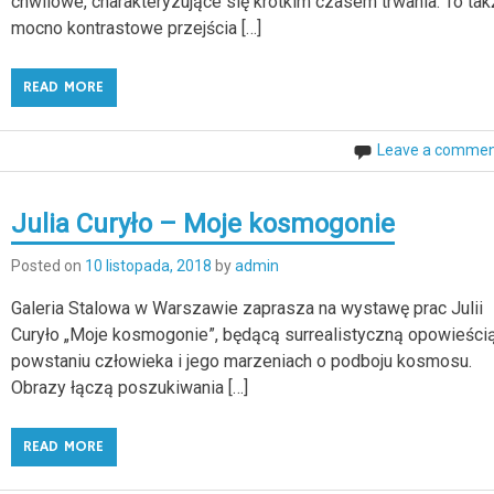
chwilowe, charakteryzujące się krótkim czasem trwania. To tak
mocno kontrastowe przejścia […]
READ MORE
Leave a comme
Julia Curyło – Moje kosmogonie
Posted on
10 listopada, 2018
by
admin
Galeria Stalowa w Warszawie zaprasza na wystawę prac Julii
Curyło „Moje kosmogonie”, będącą surrealistyczną opowieści
powstaniu człowieka i jego marzeniach o podboju kosmosu.
Obrazy łączą poszukiwania […]
READ MORE