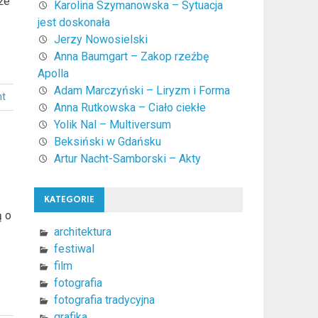
że
Karolina Szymanowska – Sytuacja
jest doskonała
Jerzy Nowosielski
Anna Baumgart – Zakop rzeźbę
Apolla
Adam Marczyński – Liryzm i Forma
nt
Anna Rutkowska – Ciało ciekłe
Yolik Nal – Multiversum
Beksiński w Gdańsku
Artur Nacht-Samborski – Akty
KATEGORIE
ą o
architektura
festiwal
film
fotografia
fotografia tradycyjna
grafika