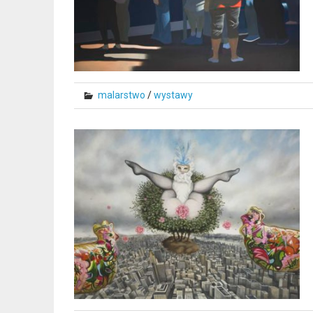
malarstwo
/
wystawy