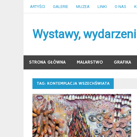
Skip
ARTYŚCI
GALERIE
MUZEA
LINKI
O NAS
K
to
content
Wystawy, wydarzenia
STRONA GŁÓWNA
MALARSTWO
GRAFIKA
TAG:
KONTEMPLACJA WSZECHŚWIATA