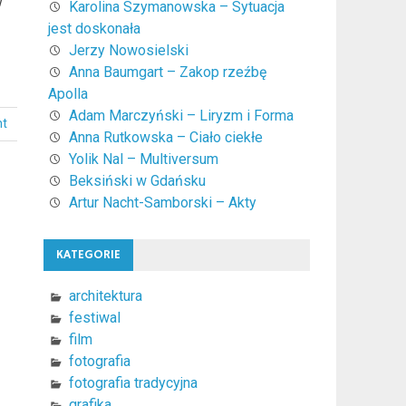
w
Karolina Szymanowska – Sytuacja
jest doskonała
Jerzy Nowosielski
Anna Baumgart – Zakop rzeźbę
Apolla
Adam Marczyński – Liryzm i Forma
nt
Anna Rutkowska – Ciało ciekłe
Yolik Nal – Multiversum
Beksiński w Gdańsku
Artur Nacht-Samborski – Akty
KATEGORIE
architektura
festiwal
film
fotografia
fotografia tradycyjna
grafika