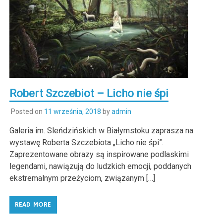
Robert Szczebiot – Licho nie śpi
Posted on
11 września, 2018
by
admin
Galeria im. Sleńdzińskich w Białymstoku zaprasza na
wystawę Roberta Szczebiota „Licho nie śpi”.
Zaprezentowane obrazy są inspirowane podlaskimi
legendami, nawiązują do ludzkich emocji, poddanych
ekstremalnym przeżyciom, związanym […]
READ MORE