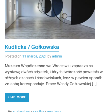
Kudlicka / Gołkowska
Posted on
11 marca, 2021
by
admin
Muzeum Współczesne we Wrocławiu zaprasza na
wystawę dwóch artystek, których twórczość powstała w
różnych czasach i środowiskach, lecz w pewien sposób
ze sobą koresponduje. Prace Wandy Gołkowskiej […]
READ MORE
malarstwo
/
rzeźba
/
wystawy