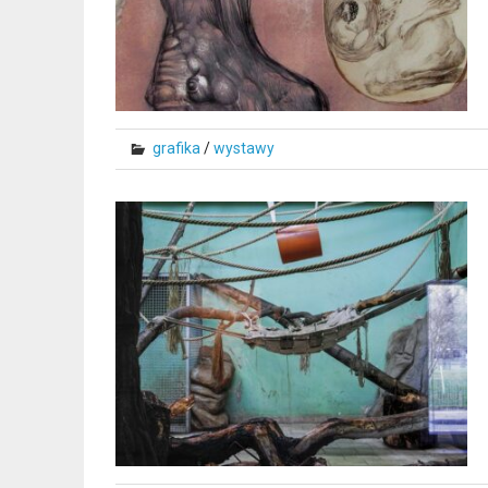
grafika
/
wystawy