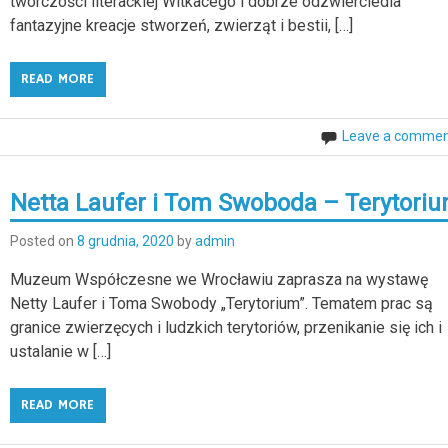
twórczości literackiej Witkacego i dobrze odzwierciedla
fantazyjne kreacje stworzeń, zwierząt i bestii, […]
READ MORE
Leave a comme
Netta Laufer i Tom Swoboda – Terytori
Posted on
8 grudnia, 2020
by
admin
Muzeum Współczesne we Wrocławiu zaprasza na wystawę
Netty Laufer i Toma Swobody „Terytorium”. Tematem prac są
granice zwierzęcych i ludzkich terytoriów, przenikanie się ich i
ustalanie w […]
READ MORE