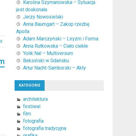
Karolina Szymanowska – Sytuacja
jest doskonała
Jerzy Nowosielski
Anna Baumgart – Zakop rzeźbę
Apolla
Adam Marczyński – Liryzm i Forma
nt
Anna Rutkowska – Ciało ciekłe
Yolik Nal – Multiversum
um
Beksiński w Gdańsku
Artur Nacht-Samborski – Akty
KATEGORIE
architektura
festiwal
film
fotografia
fotografia tradycyjna
grafika