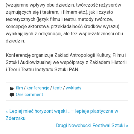
(wzajemne wpływy obu dziedzin, twórczość reżyserów
zajmujących się i teatrem, i filmem etc.), jak i czysto
teoretycznych (język filmu i teatru, metody twórcze,
koncepcje aktorstwa, przekładalność środków wyrazu)
wynikających z odrębności, ale też współzależności obu
dziedzin.
Konferencję organizuje Zakład Antropologii Kultury, Filmu i
Sztuki Audiowizualnej we współpracy z Zakładem Historii
i Teorii Teatru Instytutu Sztuki PAN.
film
/
konferencje
/
teatr
/
wykłady
One comment
« Lepiej mieć horyzont wąski… – lepieje plastyczne w
Nawigacja
Zderzaku
wpisu
Drugi Nowohucki Festiwal Sztuki »