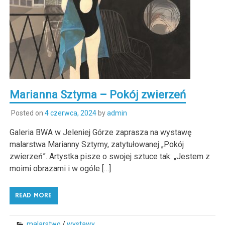
Marianna Sztyma – Pokój zwierzeń
Posted on
4 czerwca, 2024
by
admin
Galeria BWA w Jeleniej Górze zaprasza na wystawę
malarstwa Marianny Sztymy, zatytułowanej „Pokój
zwierzeń”. Artystka pisze o swojej sztuce tak: „Jestem z
moimi obrazami i w ogóle […]
READ MORE
malarstwo
/
wystawy