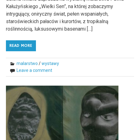
Kałużyńskiego ,,Wielki Sen”, na której zobaczymy
intrygujący, oniryczny świat, pełen wspaniałych,
staroświeckich pałaców i kurortów, z tropikalną
roślinnością, luksusowymi basenami […]
READ MORE
malarstwo
/
wystawy
Leave a comment