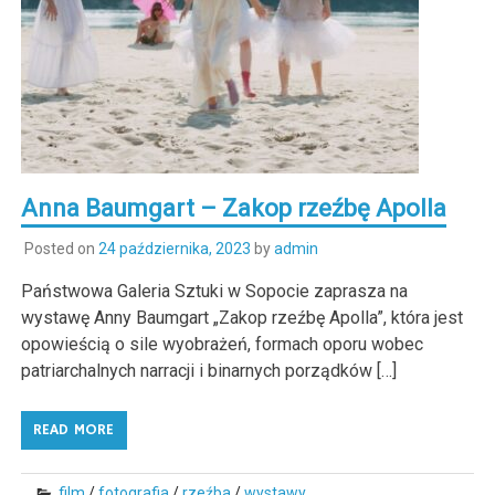
Anna Baumgart – Zakop rzeźbę Apolla
Posted on
24 października, 2023
by
admin
Państwowa Galeria Sztuki w Sopocie zaprasza na
wystawę Anny Baumgart „Zakop rzeźbę Apolla”, która jest
opowieścią o sile wyobrażeń, formach oporu wobec
patriarchalnych narracji i binarnych porządków […]
READ MORE
film
/
fotografia
/
rzeźba
/
wystawy