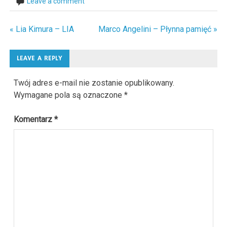
Leave a comment
« Lia Kimura – LIA
Marco Angelini – Płynna pamięć »
Nawigacja
wpisu
LEAVE A REPLY
Twój adres e-mail nie zostanie opublikowany.
Wymagane pola są oznaczone
*
Komentarz
*