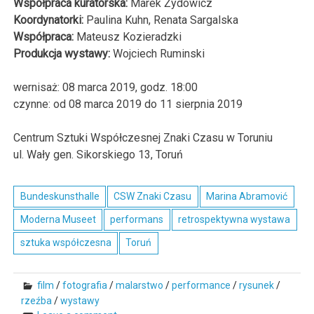
Współpraca kuratorska:
Marek Żydowicz
Koordynatorki:
Paulina Kuhn, Renata Sargalska
Współpraca:
Mateusz Kozieradzki
Produkcja wystawy:
Wojciech Ruminski
wernisaż: 08 marca 2019, godz. 18:00
czynne: od 08 marca
2019
do 11 sierpnia 2019
Centrum Sztuki Współczesnej Znaki Czasu w Toruniu
ul. Wały gen. Sikorskiego 13, Toruń
Bundeskunsthalle
CSW Znaki Czasu
Marina Abramović
Moderna Museet
performans
retrospektywna wystawa
sztuka współczesna
Toruń
film
/
fotografia
/
malarstwo
/
performance
/
rysunek
/
rzeźba
/
wystawy