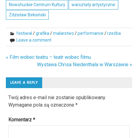
Nowohuckie Centrum Kultury
warsztaty artystyczne
Zdzisław Beksiński
festiwal
/
grafika
/
malarstwo
/
performance
/
rzeźba
Leave a comment
« Film wobec teatru – teatr wobec filmu
Nawigacja
Wystawa Chrisa Niedenthala w Warszawie »
wpisu
LEAVE A REPLY
Twój adres e-mail nie zostanie opublikowany.
Wymagane pola są oznaczone
*
Komentarz
*