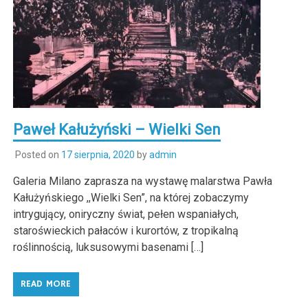
Paweł Kałużyński – Wielki Sen
Posted on
17 sierpnia, 2020
by
admin
Galeria Milano zaprasza na wystawę malarstwa Pawła
Kałużyńskiego ,,Wielki Sen”, na której zobaczymy
intrygujący, oniryczny świat, pełen wspaniałych,
staroświeckich pałaców i kurortów, z tropikalną
roślinnością, luksusowymi basenami […]
READ MORE