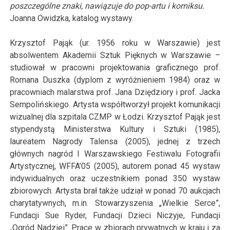
poszczególne znaki, nawiązuje do pop-artu i komiksu.
Joanna Owidzka, katalog wystawy.
Krzysztof Pająk (ur. 1956 roku w Warszawie) jest
absolwentem Akademii Sztuk Pięknych w Warszawie –
studiował w pracowni projektowania graficznego prof.
Romana Duszka (dyplom z wyróżnieniem 1984) oraz w
pracowniach malarstwa prof. Jana Dziędziory i prof. Jacka
Sempolińskiego. Artysta współtworzył projekt komunikacji
wizualnej dla szpitala CZMP w Łodzi. Krzysztof Pająk jest
stypendystą Ministerstwa Kultury i Sztuki (1985),
laureatem Nagrody Talensa (2005), jednej z trzech
głównych nagród I Warszawskiego Festiwalu Fotografii
Artystycznej, WFFA’05 (2005), autorem ponad 45 wystaw
indywidualnych oraz uczestnikiem ponad 350 wystaw
zbiorowych. Artysta brał także udział w ponad 70 aukcjach
charytatywnych, m.in. Stowarzyszenia „Wielkie Serce”,
Fundacji Sue Ryder, Fundacji Dzieci Niczyje, Fundacji
„Ogród Nadziei”. Prace w zbiorach prywatnych w kraju i za