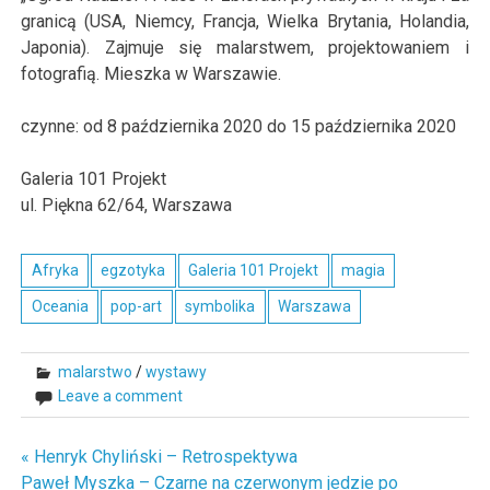
granicą (USA, Niemcy, Francja, Wielka Brytania, Holandia,
Japonia). Zajmuje się malarstwem, projektowaniem i
fotografią. Mieszka w Warszawie.
czynne: od
8
października
2020
do
15
października
2020
Galeria 101 Projekt
ul. Piękna 62/64, Warszawa
Afryka
egzotyka
Galeria 101 Projekt
magia
Oceania
pop-art
symbolika
Warszawa
malarstwo
/
wystawy
Leave a comment
« Henryk Chyliński – Retrospektywa
Nawigacja
Paweł Myszka – Czarne na czerwonym jedzie po