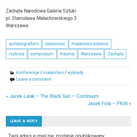
Zachęta Narodowa Galeria Sztuki
pl. Stanisława Małachowskiego 3
Warszawa
autobiografizm
cielesność
malarstwo kobiece
rozkosz
sympozjum
trauma
Warszawa
Zachęta
konferencje
/
malarstwo
/
wykłady
Leave a comment
« Jacek Lalak – The Black Sun — Continuum
Nawigacja
Jacek Fota – PKiN »
wpisu
LEAVE A REPLY
Twój adres e-mail nie zostanie opublikowany.