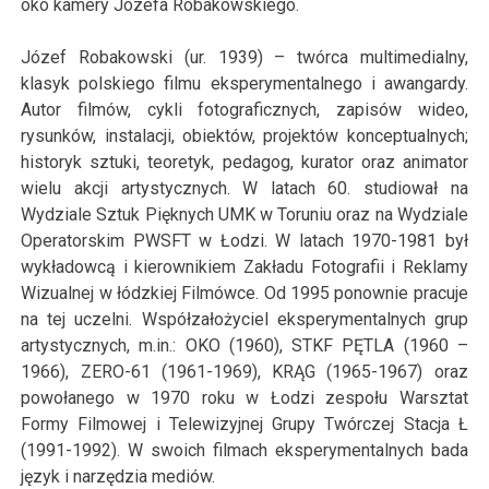
oko kamery Józefa Robakowskiego.
Józef Robakowski (ur. 1939) – twórca multimedialny,
klasyk polskiego filmu eksperymentalnego i awangardy.
Autor filmów, cykli fotograficznych, zapisów wideo,
rysunków, instalacji, obiektów, projektów konceptualnych;
historyk sztuki, teoretyk, pedagog, kurator oraz animator
wielu akcji artystycznych. W latach 60. studiował na
Wydziale Sztuk Pięknych UMK w Toruniu oraz na Wydziale
Operatorskim PWSFT w Łodzi. W latach 1970-1981 był
wykładowcą i kierownikiem Zakładu Fotografii i Reklamy
Wizualnej w łódzkiej Filmówce. Od 1995 ponownie pracuje
na tej uczelni. Współzałożyciel eksperymentalnych grup
artystycznych, m.in.: OKO (1960), STKF PĘTLA (1960 –
1966), ZERO-61 (1961-1969), KRĄG (1965-1967) oraz
powołanego w 1970 roku w Łodzi zespołu Warsztat
Formy Filmowej i Telewizyjnej Grupy Twórczej Stacja Ł
(1991-1992). W swoich filmach eksperymentalnych bada
język i narzędzia mediów.