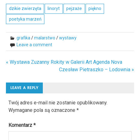
dzikie zwierzęta
linoryt
pejzaże
piękno
poetyka marzeń
grafika
/
malarstwo
/
wystawy
Leave a comment
« Wystawa Zuzanny Rokity w Galerii Art Agenda Nova
Nawigacja
Czesław Pietraszko – Lodownia »
wpisu
LEAVE A REPLY
Twój adres e-mail nie zostanie opublikowany.
Wymagane pola są oznaczone
*
Komentarz
*