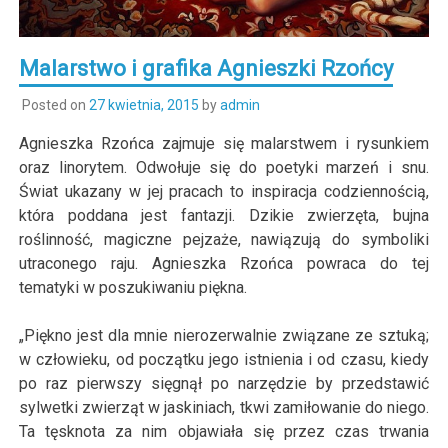
Malarstwo i grafika Agnieszki Rzońcy
Posted on
27 kwietnia, 2015
by
admin
Agnieszka Rzońca zajmuje się malarstwem i rysunkiem
oraz linorytem. Odwołuje się do poetyki marzeń i snu.
Świat ukazany w jej pracach to inspiracja codziennością,
która poddana jest fantazji. Dzikie zwierzęta, bujna
roślinność, magiczne pejzaże, nawiązują do symboliki
utraconego raju. Agnieszka Rzońca powraca do tej
tematyki w poszukiwaniu piękna.
„Piękno jest dla mnie nierozerwalnie związane ze sztuką;
w człowieku, od początku jego istnienia i od czasu, kiedy
po raz pierwszy sięgnął po narzędzie by przedstawić
sylwetki zwierząt w jaskiniach, tkwi zamiłowanie do niego.
Ta tęsknota za nim objawiała się przez czas trwania